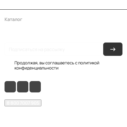
Каталог
Акции
Бренды
Услуги
Условия оплаты
Условия доставки
Контакты
Магазины
Гарантия на товар
Документы
Оферта
Продолжая, вы соглашаетесь с
политикой
конфиденциальности
8 800 7007 905
shop@garo24.ru
г. Красноярск, пр. Комсомольский, д. 1Б