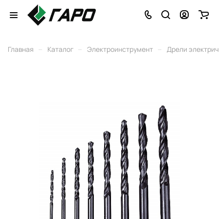
–
–
–
Главная
Каталог
Электроинструмент
Дрели электри