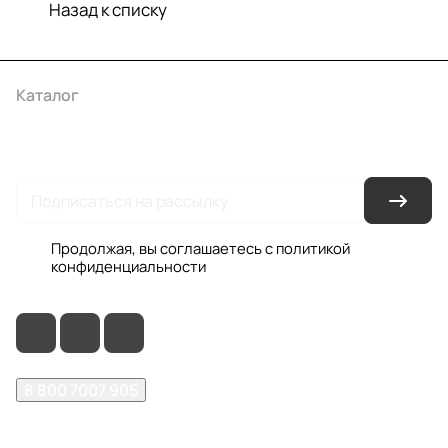
Назад к списку
Каталог
Акции
Бренды
Услуги
Условия оплаты
Условия доставки
Контакты
Магазины
Гарантия на товар
Документы
Оферта
Продолжая, вы соглашаетесь с
политикой
конфиденциальности
8 800 7007 905
shop@garo24.ru