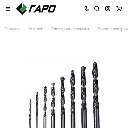
–
–
–
Главная
Каталог
Электроинструмент
Дрели электри