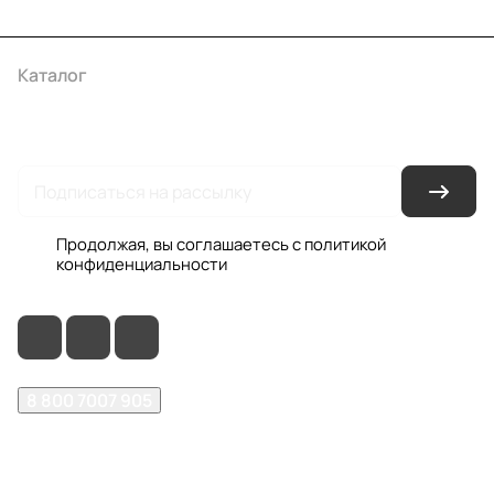
Каталог
Акции
Бренды
Услуги
Условия оплаты
Условия доставки
Контакты
Магазины
Гарантия на товар
Документы
Оферта
Продолжая, вы соглашаетесь с
политикой
конфиденциальности
8 800 7007 905
shop@garo24.ru
г. Красноярск, пр. Комсомольский, д. 1Б