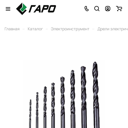
–
–
–
Главная
Каталог
Электроинструмент
Дрели электри