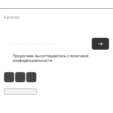
Каталог
Акции
Бренды
Услуги
Условия оплаты
Условия доставки
Контакты
Магазины
Гарантия на товар
Документы
Оферта
Продолжая, вы соглашаетесь с
политикой
конфиденциальности
8 800 7007 905
shop@garo24.ru
г. Красноярск, пр. Комсомольский, д. 1Б