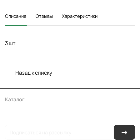
Описание
Отзывы
Характеристики
3 шт
Назад к списку
Каталог
Акции
Бренды
Услуги
Условия оплаты
Условия доставки
Контакты
Магазины
Гарантия на товар
Документы
Оферта