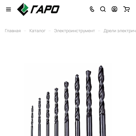
–
–
–
Главная
Каталог
Электроинструмент
Дрели электри