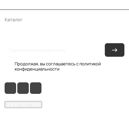
Каталог
Акции
Бренды
Услуги
Условия оплаты
Условия доставки
Контакты
Магазины
Гарантия на товар
Документы
Оферта
Продолжая, вы соглашаетесь с
политикой
конфиденциальности
8 800 7007 905
shop@garo24.ru
г. Красноярск, пр. Комсомольский, д. 1Б