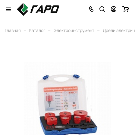
–
–
–
Главная
Каталог
Электроинструмент
Дрели электри