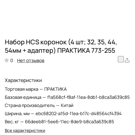
Набор HCS коронок (4 шт; 32, 35, 44,
54мм + адаптер) ПРАКТИКА 773-255
Нет отзывов
0
Характеристики
Торговая марка
—
ПРАКТИКА
Базовая единица
—
f1a568cf-f8af-11ea-8db1-b8ca3a639c85
Страна производитель
—
Китай
Ширина, мм
—
ebc68202-a15d-11ea-b17c-d48564cf4394
Вес, кг
—
66deeb81-5ee6-11ec-8de9-b8ca3a639c85
Все характеристики