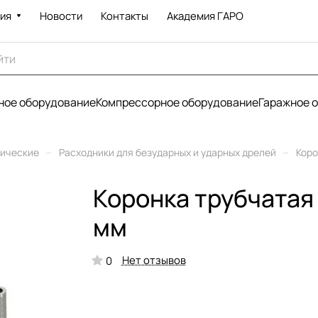
ия
Новости
Контакты
Академия ГАРО
ое оборудование
Компрессорное оборудование
Гаражное 
–
–
рические
Расходники для безударных и ударных дрелей
Коро
Коронка трубчатая 
мм
Нет отзывов
0