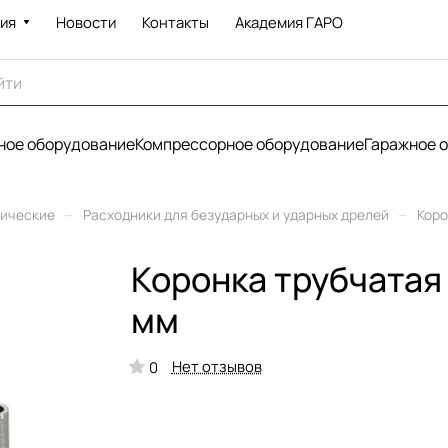
ия
Новости
Контакты
Академия ГАРО
ое оборудование
Компрессорное оборудование
Гаражное 
–
–
рические
Расходники для безударных и ударных дрелей
Коро
Коронка трубчатая 
мм
Нет отзывов
0