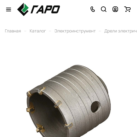
–
–
–
Главная
Каталог
Электроинструмент
Дрели электри