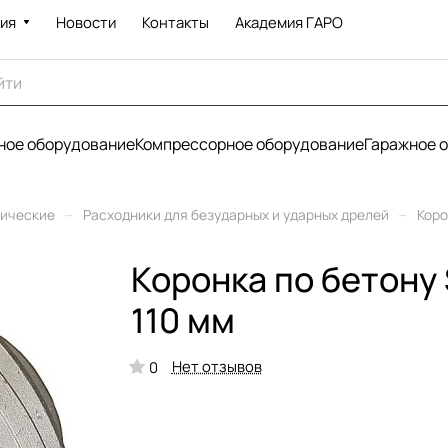
ия
Новости
Контакты
Академия ГАРО
ое оборудование
Компрессорное оборудование
Гаражное 
–
–
рические
Расходники для безударных и ударных дрелей
Коро
Коронка по бетону
110 мм
Нет отзывов
0