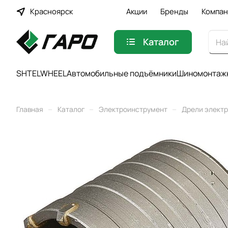
Красноярск
Акции
Бренды
Компан
Каталог
SHTELWHEEL
Автомобильные подъёмники
Шиномонтажн
–
–
–
Главная
Каталог
Электроинструмент
Дрели элект