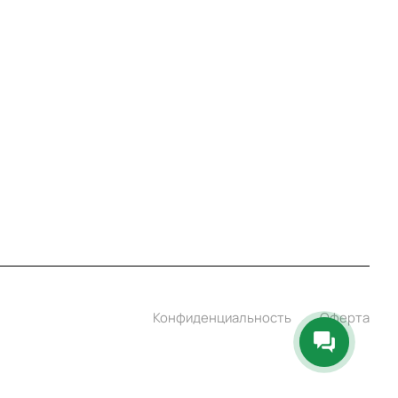
8 800 7007 905
shop@garo24.ru
г. Красноярск, пр. Комсомольский, д. 1Б
Конфиденциальность
Оферта