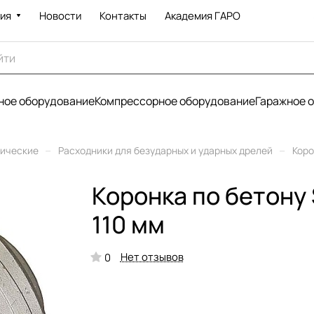
ия
Новости
Контакты
Академия ГАРО
ое оборудование
Компрессорное оборудование
Гаражное 
–
–
рические
Расходники для безударных и ударных дрелей
Коро
Коронка по бетону
110 мм
Нет отзывов
0