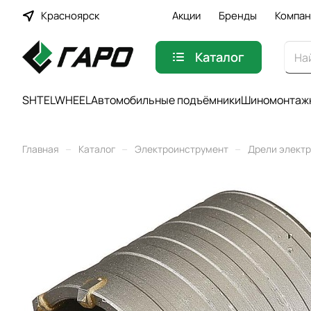
Красноярск
Акции
Бренды
Компан
Каталог
SHTELWHEEL
Автомобильные подъёмники
Шиномонтажн
–
–
–
Главная
Каталог
Электроинструмент
Дрели элект