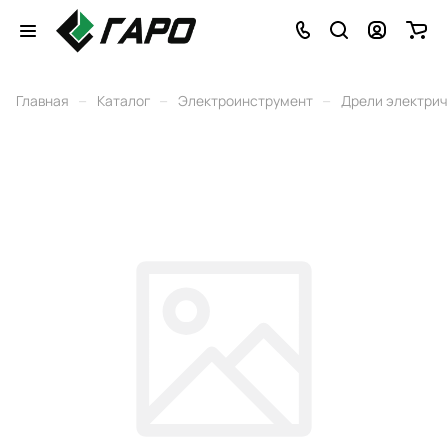
–
–
–
Главная
Каталог
Электроинструмент
Дрели электри