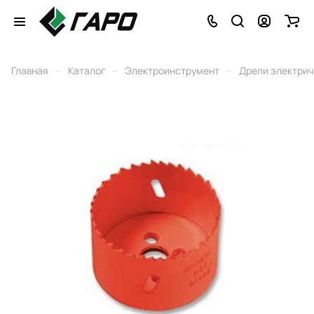
–
–
–
Главная
Каталог
Электроинструмент
Дрели электри