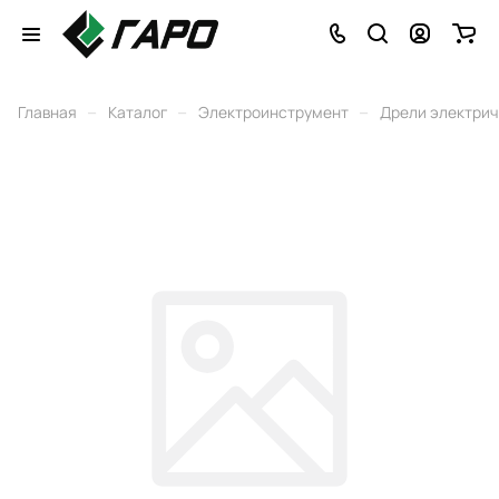
–
–
–
Главная
Каталог
Электроинструмент
Дрели электри