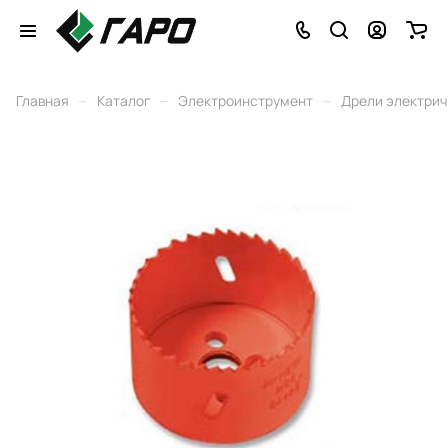
–
–
–
Главная
Каталог
Электроинструмент
Дрели электри