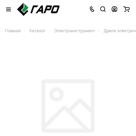
–
–
–
Главная
Каталог
Электроинструмент
Дрели электри