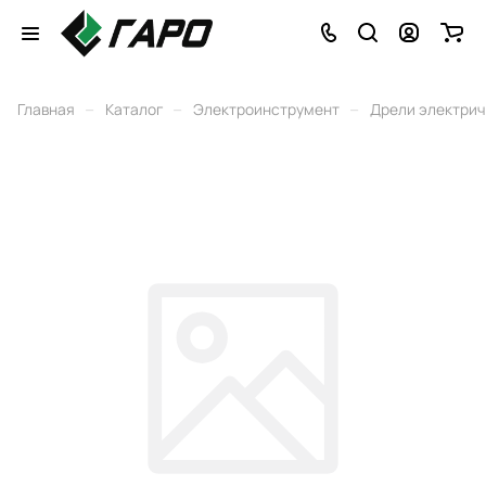
–
–
–
Главная
Каталог
Электроинструмент
Дрели электри