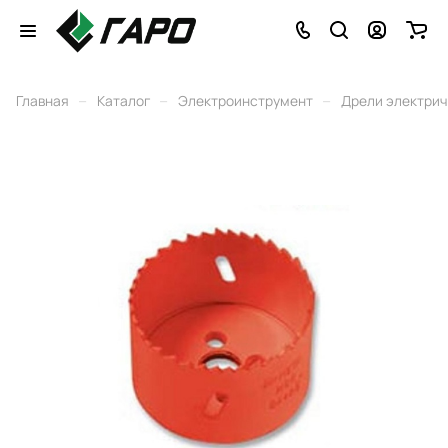
–
–
–
Главная
Каталог
Электроинструмент
Дрели электри