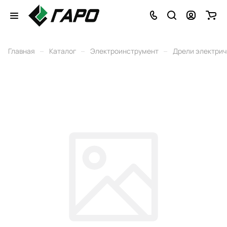
–
–
–
Главная
Каталог
Электроинструмент
Дрели электри