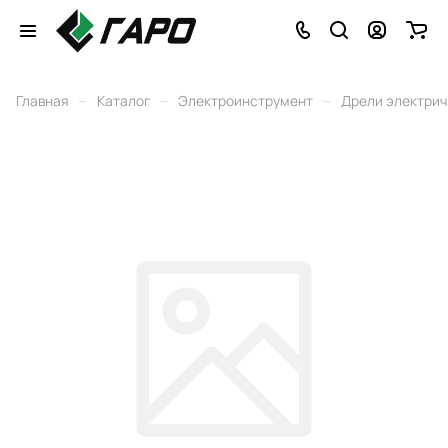
–
–
–
Главная
Каталог
Электроинструмент
Дрели электри