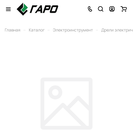
–
–
–
Главная
Каталог
Электроинструмент
Дрели электри