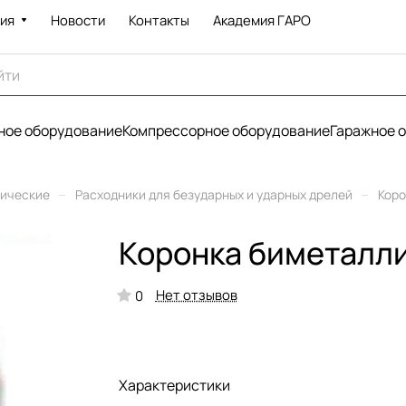
ия
Новости
Контакты
Академия ГАРО
ое оборудование
Компрессорное оборудование
Гаражное 
–
–
рические
Расходники для безударных и ударных дрелей
Коро
Коронка биметалли
Нет отзывов
0
Характеристики