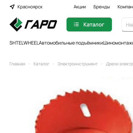
Красноярск
Акции
Бренды
Компан
Каталог
SHTELWHEEL
Автомобильные подъёмники
Шиномонтажн
–
–
–
Главная
Каталог
Электроинструмент
Дрели элект