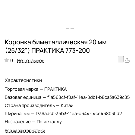
Коронка биметаллическая 20 мм
(25/32") ПРАКТИКА 773-200
Нет отзывов
0
Характеристики
Торговая марка
—
ПРАКТИКА
Базовая единица
—
f1a568cf-f8af-11ea-8db1-b8ca3a639c85
Страна производитель
—
Китай
Ширина, мм
—
f739adcb-35b3-11ea-b644-f4ce468030d2
Назначение
—
По металлу
Все характеристики