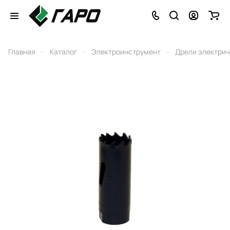
–
–
–
Главная
Каталог
Электроинструмент
Дрели электри