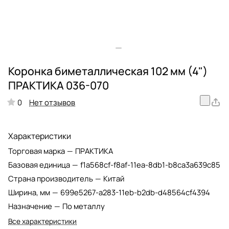
Коронка биметаллическая 102 мм (4")
ПРАКТИКА 036-070
Нет отзывов
0
Характеристики
Торговая марка
—
ПРАКТИКА
Базовая единица
—
f1a568cf-f8af-11ea-8db1-b8ca3a639c85
Страна производитель
—
Китай
Ширина, мм
—
699e5267-a283-11eb-b2db-d48564cf4394
Назначение
—
По металлу
Все характеристики