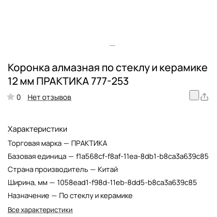
Коронка алмазная по стеклу и керамике
12 мм ПРАКТИКА 777-253
Нет отзывов
0
Характеристики
Торговая марка
—
ПРАКТИКА
Базовая единица
—
f1a568cf-f8af-11ea-8db1-b8ca3a639c85
Страна производитель
—
Китай
Ширина, мм
—
1058ead1-f98d-11eb-8dd5-b8ca3a639c85
Назначение
—
По стеклу и керамике
Все характеристики