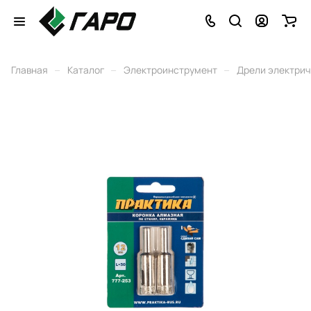
–
–
–
Главная
Каталог
Электроинструмент
Дрели электри