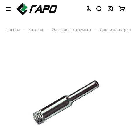
–
–
–
Главная
Каталог
Электроинструмент
Дрели электри