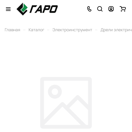
–
–
–
Главная
Каталог
Электроинструмент
Дрели электри