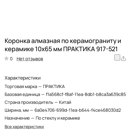
Коронка алмазная по керамограниту и
керамике 10х65 мм ПРАКТИКА 917-521
Нет отзывов
0
Характеристики
Торговая марка
—
ПРАКТИКА
Базовая единица
—
f1a568cf-f8af-11ea-8db1-b8ca3a639c85
Страна производитель
—
Китай
Ширина, мм
—
6a0e4706-699d-11ea-b644-f4ce468030d2
Назначение
—
По стеклу и керамике
Все характеристики