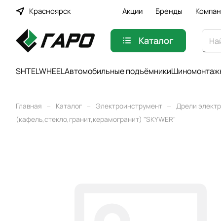
Красноярск
Акции
Бренды
Компан
Каталог
SHTELWHEEL
Автомобильные подъёмники
Шиномонтажн
–
–
–
Главная
Каталог
Электроинструмент
Дрели элект
(кафель,стекло,гранит,керамогранит) "SKYWER"