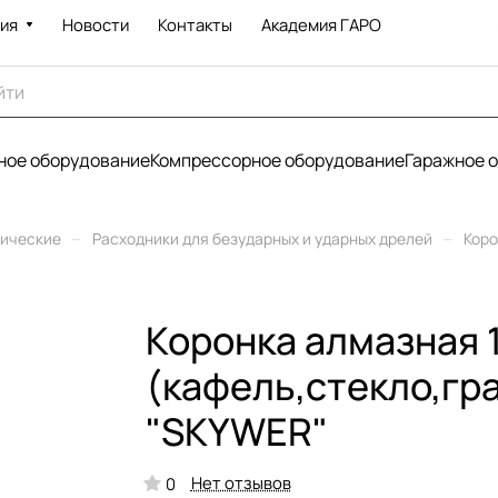
ия
Новости
Контакты
Академия ГАРО
ое оборудование
Компрессорное оборудование
Гаражное 
–
–
рические
Расходники для безударных и ударных дрелей
Коро
Коронка алмазная 
(кафель,стекло,гр
"SKYWER"
Нет отзывов
0