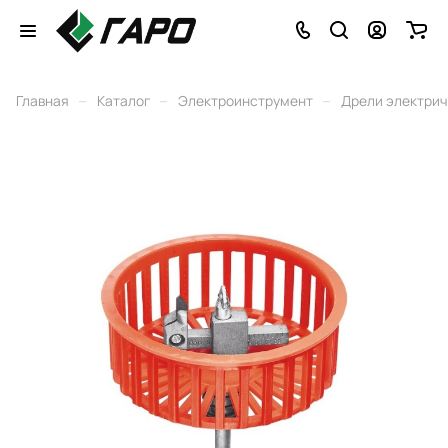
–
–
–
Главная
Каталог
Электроинструмент
Дрели электри