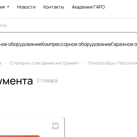
ия
Новости
Контакты
Академия ГАРО
ое оборудование
Компрессорное оборудование
Гаражное 
–
–
а
Столярно-слесарный инструмент
Плоскогубцы | Пассати
умента
2 товара