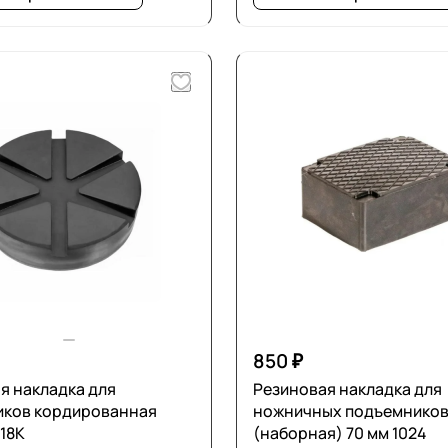
850 ₽
я накладка для
Резиновая накладка для
иков кордированная
ножничных подъемнико
18К
(наборная) 70 мм 1024