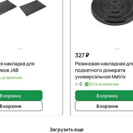
327 ₽
я накладка для
Резиновая накладная дл
ков JAB
подкатного домкрата
универсальная Matrix
ь в наличии
0
Есть в наличии
В корзину
В корзину
В корзине
В корзине
Загрузить еще