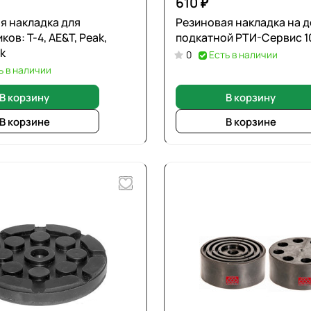
610 ₽
я накладка для
Резиновая накладка на 
ов: Т-4, AE&T, Peak,
подкатной РТИ-Сервис 1
k
0
Есть в наличии
ь в наличии
В корзину
В корзину
В корзине
В корзине