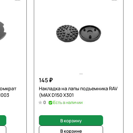
145 ₽
домкрат
Накладка на лапы подъемника RAV
1003
(МАХ D150 Х301
0
Есть в наличии
В корзину
В корзине