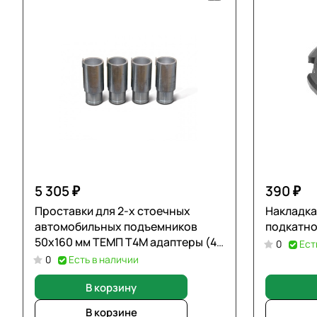
5 305 ₽
390 ₽
Проставки для 2-х стоечных
Накладка
автомобильных подъемников
подкатно
50х160 мм ТЕМП T4M адаптеры (4
0
Ест
шт.)
0
Есть в наличии
В корзину
В корзине