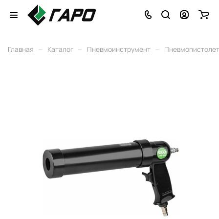
–
–
–
Главная
Каталог
Пневмоинструмент
Пневмопистоле