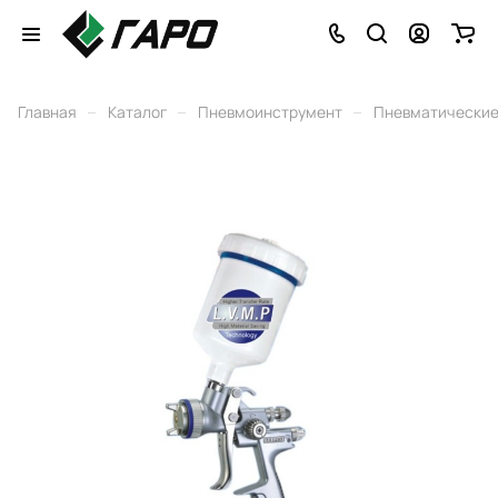
–
–
–
Главная
Каталог
Пневмоинструмент
Пневматические 