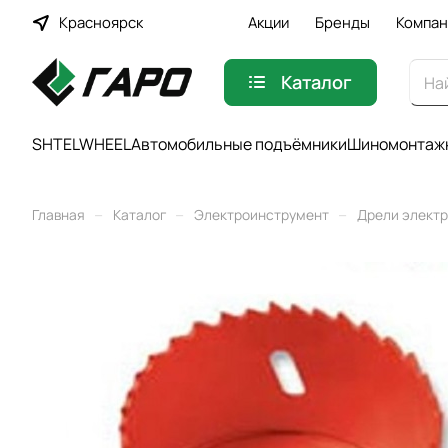
Красноярск
Акции
Бренды
Компан
Каталог
SHTELWHEEL
Автомобильные подъёмники
Шиномонтажн
–
–
–
Главная
Каталог
Электроинструмент
Дрели элект