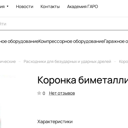
ия
Новости
Контакты
Академия ГАРО
ое оборудование
Компрессорное оборудование
Гаражное 
–
–
рические
Расходники для безударных и ударных дрелей
Коро
Коронка биметалли
Нет отзывов
0
Характеристики