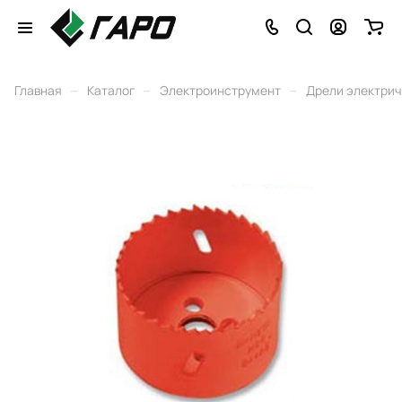
–
–
–
Главная
Каталог
Электроинструмент
Дрели электри