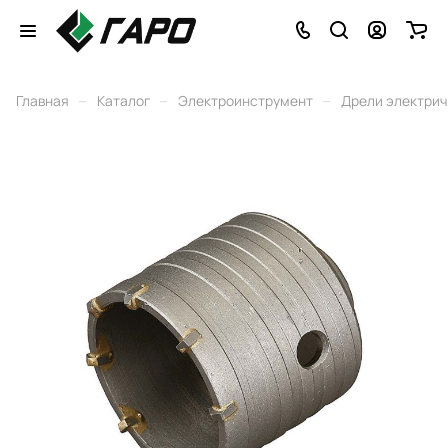
–
–
–
Главная
Каталог
Электроинструмент
Дрели электри