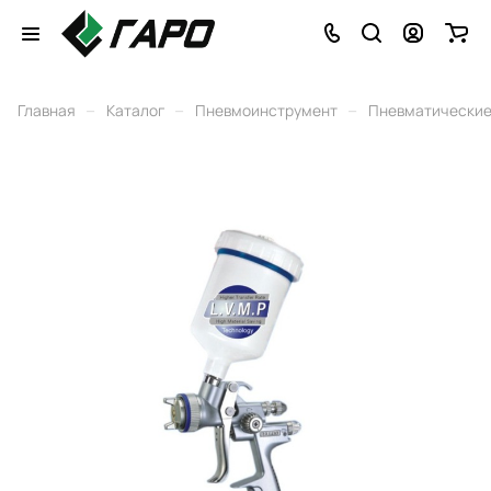
–
–
–
Главная
Каталог
Пневмоинструмент
Пневматические 