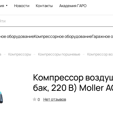
ия
Новости
Контакты
Академия ГАРО
ое оборудование
Компрессорное оборудование
Гаражное 
–
–
–
а
Компрессоры
Компрессоры поршневые
Компрессор воз
Компрессор воздуш
бак, 220 В) Moller
Нет отзывов
0