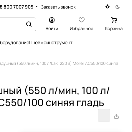
8 800 7007 905
Заказать звонок
Войти
Избранное
Корзина
оборудование
Пневмоинструмент
душный (550 л/мин, 100 л/бак, 220 В) Moller AC550/100 синяя
ный (550 л/мин, 100 л/
 AC550/100 синяя гладь