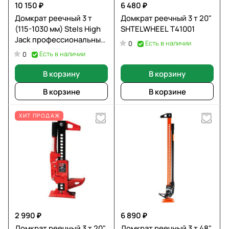
10 150 ₽
6 480 ₽
Домкрат реечный 3 т
Домкрат реечный 3 т 20"
(115-1030 мм) Stels High
SHTELWHEEL T41001
Jack профессиональный
Есть в наличии
0
50527
Есть в наличии
0
В корзину
В корзину
В корзине
В корзине
ХИТ ПРОДАЖ
2 990 ₽
6 890 ₽
Домкрат реечный 3 т 20"
Домкрат реечный 3 т 48"