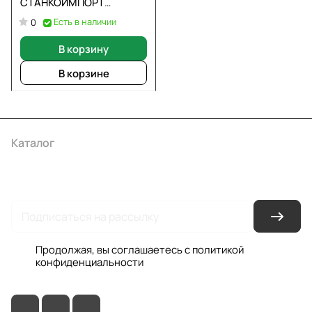
СТАНКОИМПОРТ
TRA8485
Есть в наличии
0
В корзину
В корзине
Каталог
Акции
Бренды
Услуги
Условия оплаты
Условия доставки
Контакты
Магазины
Гарантия на товар
Документы
Оферта
Продолжая, вы соглашаетесь с
политикой
конфиденциальности