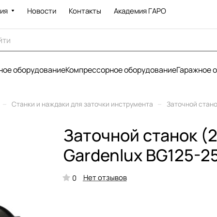
ия
Новости
Контакты
Академия ГАРО
ое оборудование
Компрессорное оборудование
Гаражное 
–
–
Станки и наждаки для заточки инструмента
Заточной стано
Заточной станок (2
Gardenlux BG125-2
Нет отзывов
0