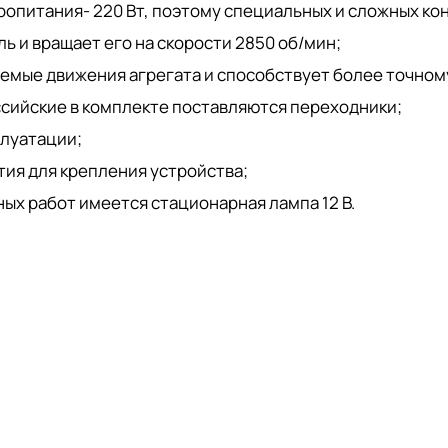
опитания- 220 Вт, поэтому специальных и сложных кон
 и вращает его на скорости 2850 об/мин;
емые движения агрегата и способствует более точно
ссийские в комплекте поставляются переходники;
плуатации;
тия для крепления устройства;
ых работ имеется стационарная лампа 12 В.