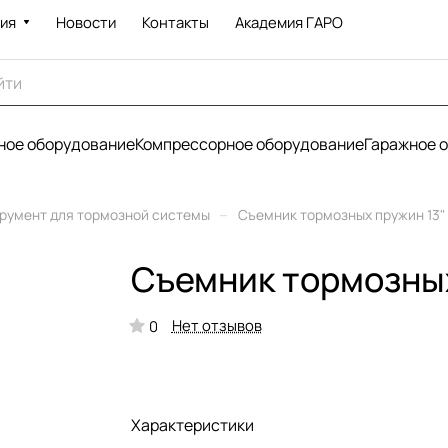
ия
Новости
Контакты
Академия ГАРО
ое оборудование
Компрессорное оборудование
Гаражное 
–
румент для тормозной системы
Съемник тормозных пружин 13" K
Съемник тормозных 
Нет отзывов
0
Характеристики