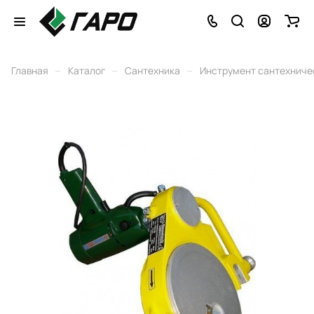
–
–
–
Главная
Каталог
Сантехника
Инструмент сантехниче