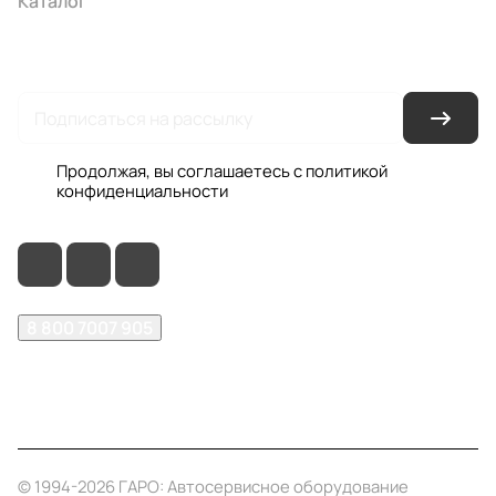
Каталог
Акции
Бренды
Услуги
Условия оплаты
Условия доставки
Контакты
Магазины
Гарантия на товар
Документы
Оферта
Продолжая, вы соглашаетесь с
политикой
конфиденциальности
8 800 7007 905
shop@garo24.ru
г. Красноярск, пр. Комсомольский, д. 1Б
© 1994-2026 ГАРО: Автосервисное оборудование