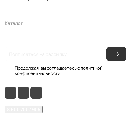
Каталог
Акции
Бренды
Услуги
Условия оплаты
Условия доставки
Контакты
Магазины
Гарантия на товар
Документы
Оферта
Продолжая, вы соглашаетесь с
политикой
конфиденциальности
8 800 7007 905
shop@garo24.ru