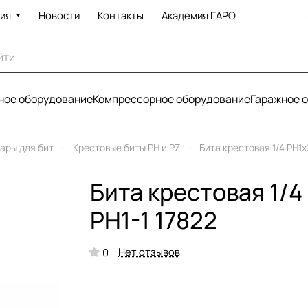
ия
Новости
Контакты
Академия ГАРО
ое оборудование
Компрессорное оборудование
Гаражное 
–
–
уары для бит
Крестовые биты PH и PZ
Бита крестовая 1/4 PH1
Бита крестовая 1/
PH1-1 17822
Нет отзывов
0