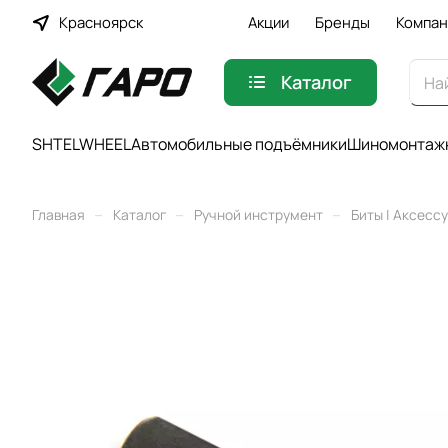
Красноярск
Акции
Бренды
Компан
Каталог
SHTELWHEEL
Автомобильные подъёмники
Шиномонтажн
–
–
–
Главная
Каталог
Ручной инструмент
Биты | Аксесс