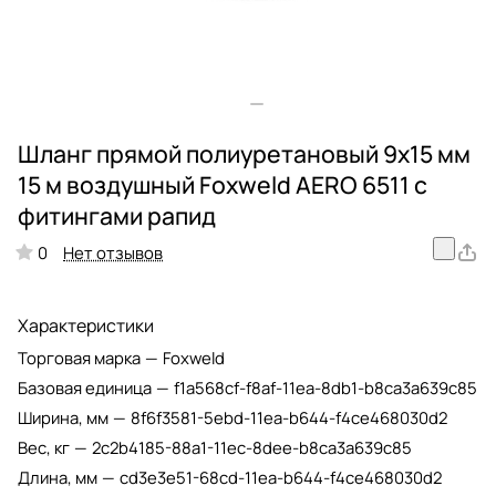
Шланг прямой полиуретановый 9х15 мм
15 м воздушный Foxweld AERO 6511 с
фитингами рапид
Нет отзывов
0
Характеристики
Торговая марка
—
Foxweld
Базовая единица
—
f1a568cf-f8af-11ea-8db1-b8ca3a639c85
Ширина, мм
—
8f6f3581-5ebd-11ea-b644-f4ce468030d2
Вес, кг
—
2c2b4185-88a1-11ec-8dee-b8ca3a639c85
Длина, мм
—
cd3e3e51-68cd-11ea-b644-f4ce468030d2