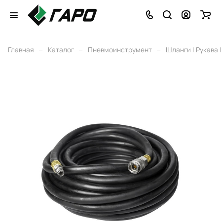
–
–
–
Главная
Каталог
Пневмоинструмент
Шланги | Рукава 