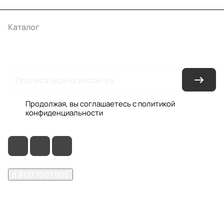
Каталог
Акции
Бренды
Услуги
Условия оплаты
Условия доставки
Контакты
Магазины
Гарантия на товар
Документы
Оферта
Продолжая, вы соглашаетесь с
политикой
конфиденциальности
8 800 7007 905
shop@garo24.ru
г. Красноярск, пр. Комсомольский, д. 1Б