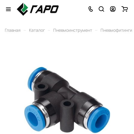
–
–
–
Главная
Каталог
Пневмоинструмент
Пневмофитинги